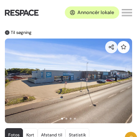
Annoncér lokale
Til søgning
Item
1
Fotos
Kort
Afstand til
Statistik