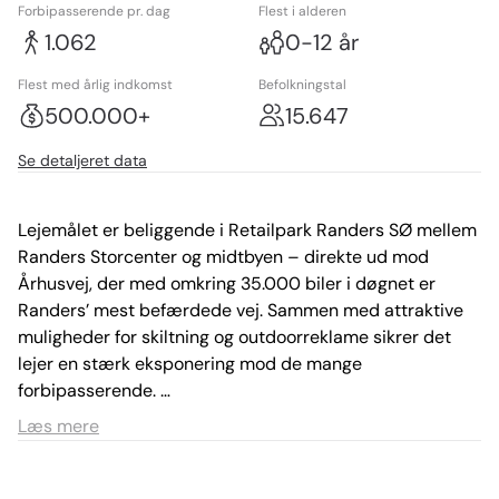
Forbipasserende pr. dag
Flest i alderen
1.062
0-12 år
Flest med årlig indkomst
Befolkningstal
500.000+
15.647
Se detaljeret data
Lejemålet er beliggende i Retailpark Randers SØ mellem 
Randers Storcenter og midtbyen – direkte ud mod 
Århusvej, der med omkring 35.000 biler i døgnet er 
Randers’ mest befærdede vej. Sammen med attraktive 
muligheder for skiltning og outdoorreklame sikrer det 
lejer en stærk eksponering mod de mange 
forbipasserende. 

Læs mere
Der forefindes to rulleporte på butikkens bagside samt 
toilet og personalerum.
