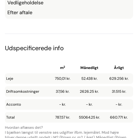
Vedligeholdelse
Efter aftale
Udspecificerede info
2
m
Månedligt
Årligt
Leje
750,01 kr.
52.438 kr.
629.256 kr.
Driftsomkostninger
37,56 kr.
2626.25 kr.
31.515 kr.
Acconto
- kr.
- kr.
- kr.
Total
787,57 kr.
55064.25 kr.
660.771 kr.
Hvordan aflæses det?
I bjælken længst til venstre ses udgifter ifbm. lejemålet. Mod højre
bliver denne udgift opdelt i M2 (Prisen pr. m2 / året), Månedligt (Prisen