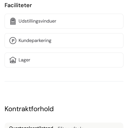
Faciliteter
Lejemålet forventes at være disponibelt fra 4. kvartal 
2025.
Udstillingsvinduer
Kundeparkering
Lager
Kontraktforhold