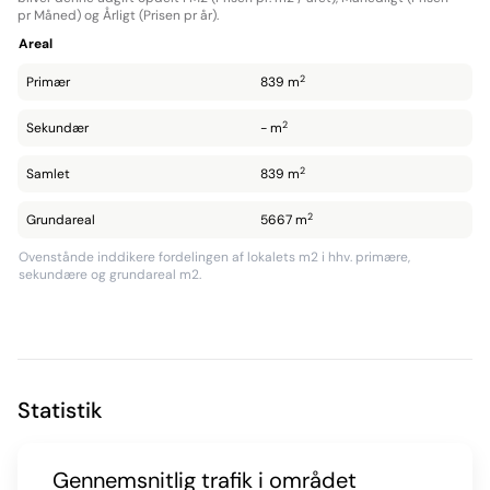
pr Måned) og Årligt (Prisen pr år).
Areal
2
Primær
839 m
2
Sekundær
- m
2
Samlet
839 m
2
Grundareal
5667 m
Ovenstånde inddikere fordelingen af lokalets m2 i hhv. primære,
sekundære og grundareal m2.
Statistik
Gennemsnitlig trafik i området