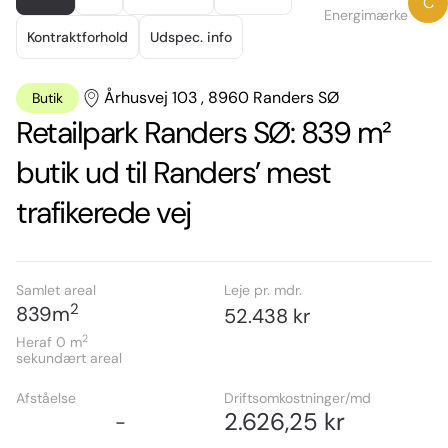
C
of
Energimærke
4
Kontraktforhold
Udspec. info
Århusvej 103 , 8960 Randers SØ
Butik
Retailpark Randers SØ: 839 m²
butik ud til Randers’ mest
trafikerede vej
Samlet areal
Leje pr. mdr.
2
839
m
52.438 kr
2
Heraf 0
m
sekundært areal
Afståelse
Driftsomkostninger/md
2.626,25 kr
-