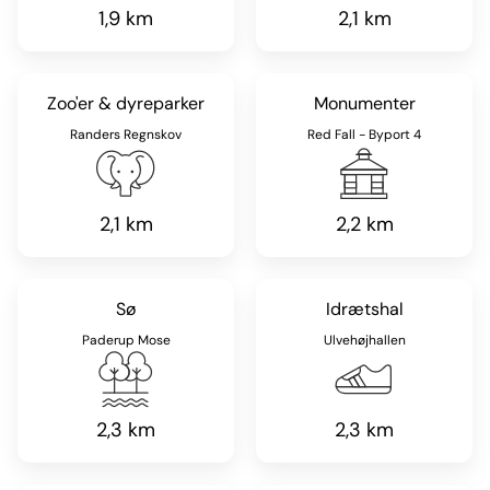
1,9 km
2,1 km
Zoo'er & dyreparker
Monumenter
Randers Regnskov
Red Fall - Byport 4
2,1 km
2,2 km
Sø
Idrætshal
Paderup Mose
Ulvehøjhallen
2,3 km
2,3 km