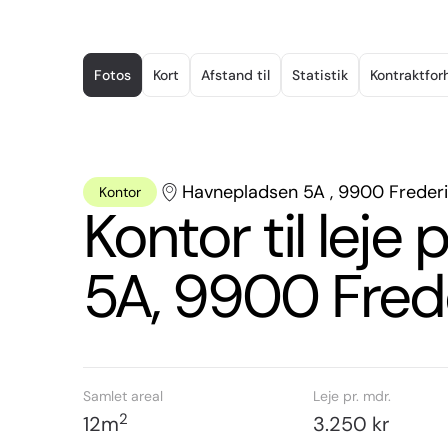
Item
1
Fotos
Kort
Afstand til
Statistik
Kontraktfor
of
15
Havnepladsen 5A , 9900 Freder
Kontor
Kontor til lej
5A, 9900 Fred
Samlet areal
Leje pr. mdr.
2
12
m
3.250 kr