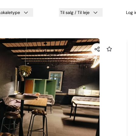
Lokaletype
Til salg / Til leje
Log 