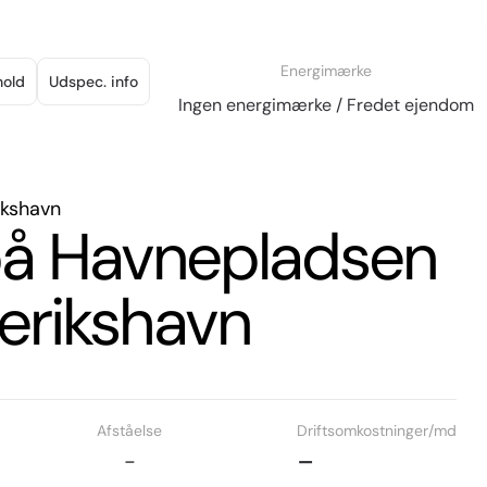
Energimærke
hold
Udspec. info
Ingen energimærke / Fredet ejendom
ikshavn
e på Havnepladsen
erikshavn
Afståelse
Driftsomkostninger/md
-
-