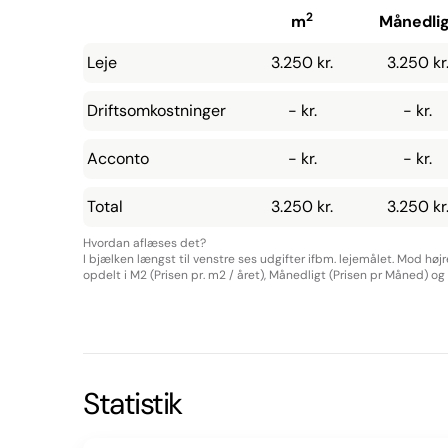
2
m
Månedlig
Leje
3.250 kr.
3.250 kr
Driftsomkostninger
- kr.
- kr.
Acconto
- kr.
- kr.
Total
3.250 kr.
3.250 kr
Hvordan aflæses det?
I bjælken længst til venstre ses udgifter ifbm. lejemålet. Mod høj
opdelt i M2 (Prisen pr. m2 / året), Månedligt (Prisen pr Måned) og Å
Statistik