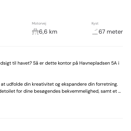
Motorvej
Kyst
6,6 km
67 meter
igt til havet? Så er dette kontor på Havnepladsen 5A i 
at udfolde din kreativitet og ekspandere din forretning. 
ndetoilet for dine besøgendes bekvemmelighed, samt et 
re. 💼

avluft og det pulserende miljø, der kun Frederikshavn 
ige rundt om hjørnet, vil dine arbejdsdage aldrig blive 