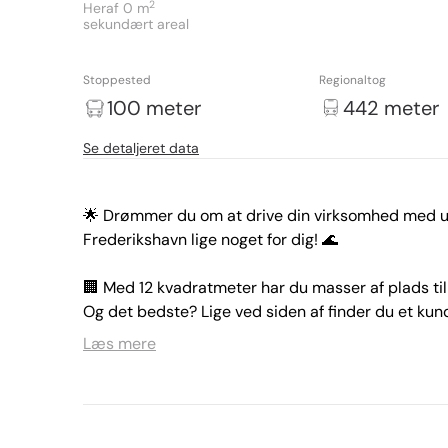
2
Heraf 0
m
sekundært areal
Stoppested
Regionaltog
100 meter
442 meter
Se detaljeret data
🌟 Drømmer du om at drive din virksomhed med uds
Frederikshavn lige noget for dig! 🌊

🏢 Med 12 kvadratmeter har du masser af plads til 
Og det bedste? Lige ved siden af finder du et ku
hyggeligt personalerum til dig og dine medarbejde
Læs mere
🌳 Beliggende ved havnen kan du nyde den friske h
kan tilbyde. Med restauranter, caféer og butikker l
kedelige. 🍽️☕
