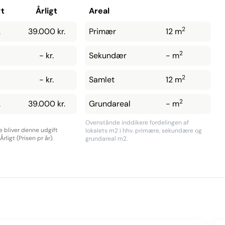
t
Årligt
Areal
2
.
39.000 kr.
Primær
12 m
2
- kr.
Sekundær
- m
2
- kr.
Samlet
12 m
2
.
39.000 kr.
Grundareal
- m
Ovenstånde inddikere fordelingen af
re bliver denne udgift
lokalets m2 i hhv. primære, sekundære og
rligt (Prisen pr år).
grundareal m2.