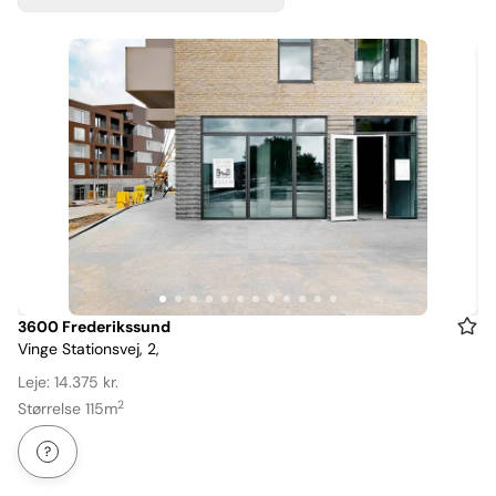
Item
3600 Frederikssund
Vinge Stationsvej, 2,
1
of
Leje: 14.375 kr.
12
2
Størrelse 115m