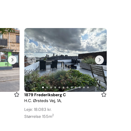
Item
1879 Frederiksberg C
H.C. Ørsteds Vej, 1A,
1
of
Leje: 18.083 kr.
12
2
Størrelse 155m