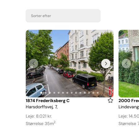
Sorter efter
Item
Item
1874 Frederiksberg C
2000 Fre
Harsdorffsvej, 7,
Lindevangs
1
1
of
of
Leje: 8.021 kr.
Leje: 14.50
14
9
2
Størrelse 35m
Størrelse