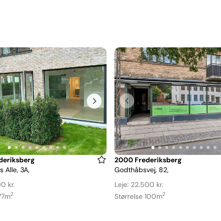
Item
deriksberg
2000 Frederiksberg
 Alle, 3A,
Godthåbsvej, 82,
1
of
0 kr.
Leje: 22.500 kr.
10
2
2
 77m
Størrelse 100m