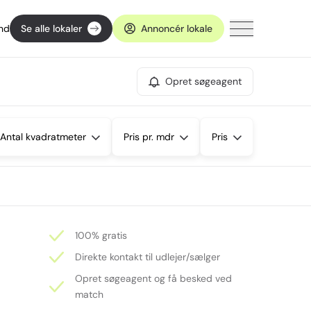
ind
Se alle lokaler
Annoncér lokale
Opret søgeagent
Antal kvadratmeter
Pris pr. mdr
Pris
100% gratis
Direkte kontakt til udlejer/sælger
Opret søgeagent og få besked ved
match