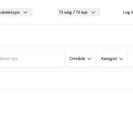
Lokaletype
Til salg / Til leje
Log 
Område
Kategori