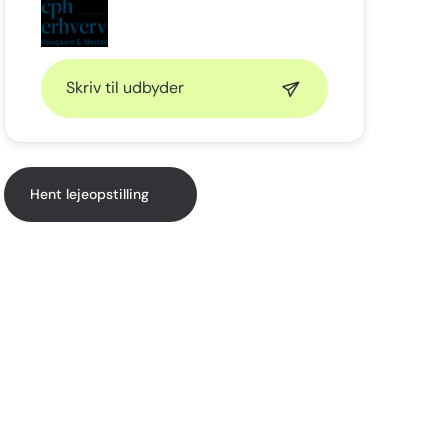
Skriv til udbyder
Hent lejeopstilling