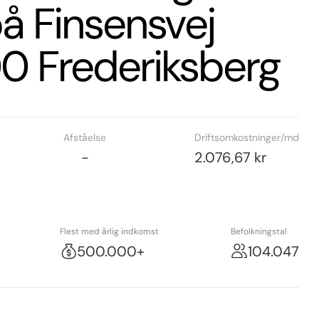
på Finsensvej
000 Frederiksberg
Afståelse
Driftsomkostninger/md
-
2.076,67 kr
Flest med årlig indkomst
Befolkningstal
500.000+
104.047