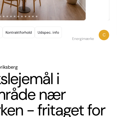
Kontraktforhold
Udspec. info
C
Energimærke
eriksberg
slejemål i
område nær
en - fritaget for