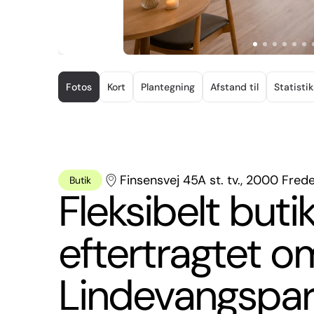
Item
1
Fotos
Kort
Plantegning
Afstand til
Statistik
of
17
Finsensvej 45A st. tv., 2000 Fred
Butik
Fleksibelt butik
eftertragtet 
Lindevangspark