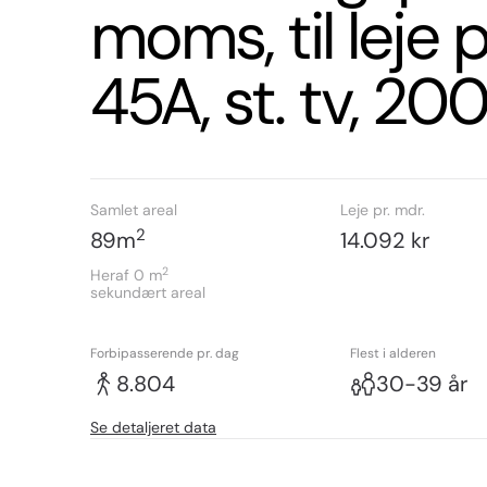
moms, til leje 
45A, st. tv, 2
Samlet areal
Leje pr. mdr.
2
89
m
14.092 kr
2
Heraf 0
m
sekundært areal
Forbipasserende pr. dag
Flest i alderen
8.804
30-39 år
Se detaljeret data