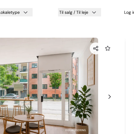
Lokaletype
Til salg / Til leje
Log 