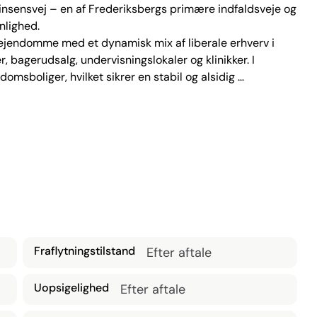
Finsensvej – en af Frederiksbergs primære indfaldsveje og 
lighed.

jendomme med et dynamisk mix af liberale erhverv i 
, bagerudsalg, undervisningslokaler og klinikker. I 
msboliger, hvilket sikrer en stabil og alsidig 
bydende med et præsentabelt butikslokale med nyt lyst 
et generøst lysindfald og giver optimale muligheder for 
et findes et tilstødende baglokale og adgang til toilet. 
er – eksempelvis kaffebar, specialforretning, 
ikke negleklinik). Lejemålet kan ikke anvendes til varm 
Fraflytningstilstand
Efter aftale
Uopsigelighed
Efter aftale