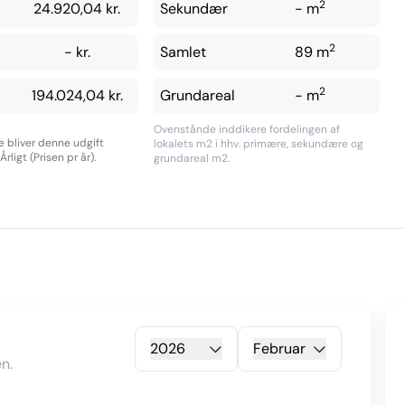
2
24.920,04 kr.
Sekundær
- m
2
- kr.
Samlet
89 m
2
194.024,04 kr.
Grundareal
- m
Ovenstånde inddikere fordelingen af
re bliver denne udgift
lokalets m2 i hhv. primære, sekundære og
rligt (Prisen pr år).
grundareal m2.
2026
Februar
n.