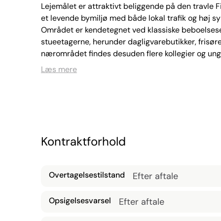
Lejemålet er attraktivt beliggende på den travle 
et levende bymiljø med både lokal trafik og høj syn
Området er kendetegnet ved klassiske beboelsese
stueetagerne, herunder dagligvarebutikker, frisører
nærområdet findes desuden flere kollegier og ungdo
kundestrøm.

Læs mere
Lejemålet, som udgør 89 m², fremstår lyst og ind
laminatgulv og to store facadevinduer, der sikrer 
eksponering mod forbipasserende. Bagerst i lejemål
Bagerst i lejemålet er der adgang til gården.

Lejemålet egner sig ideelt til en lang række branch
Kontraktforhold
apotekssalg, skønhedsklinik (fx botox/filler – men 
mad.
Overtagelsestilstand
Efter aftale
Opsigelsesvarsel
Efter aftale