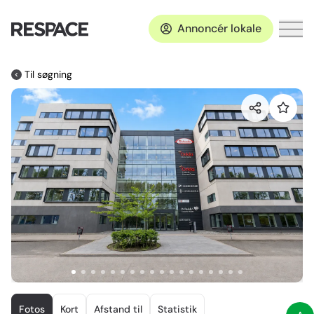
Annoncér lokale
Til søgning
Item
1
Fotos
Kort
Afstand til
Statistik