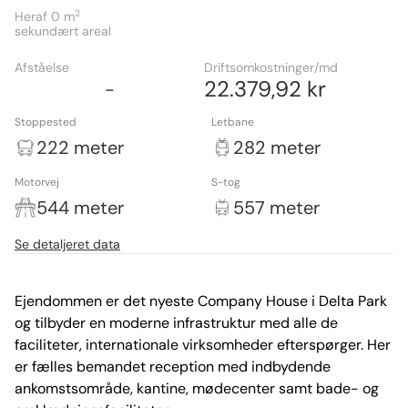
2
Heraf 0
m
sekundært areal
Afståelse
Driftsomkostninger/md
22.379,92 kr
-
Stoppested
Letbane
222 meter
282 meter
Motorvej
S-tog
544 meter
557 meter
Se detaljeret data
Ejendommen er det nyeste Company House i Delta Park 
og tilbyder en moderne infrastruktur med alle de 
faciliteter, internationale virksomheder efterspørger. Her 
er fælles bemandet reception med indbydende 
ankomstsområde, kantine, mødecenter samt bade- og 