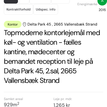
A
of
Energimærke
18
Kontraktforhold
Udspec. info
2015
Delta Park 45 , 2665 Vallensbæk Strand
Kontor
Topmoderne kontorlejemål med
køl- og ventilation - fælles
kantine, mødecenter og
bemandet reception til leje på
Delta Park 45, 2.sal, 2665
Vallensbæk Strand
Samlet areal
Leje pr. mdr.
2
929
m
1.265 kr