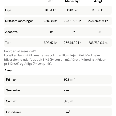
2
m
Månedligt
Årligt
Leje
16,34 kr.
1.265 kr.
15.180 kr.
Driftsomkostninger
289,08 kr.
22379.92 kr.
268.559,04 kr.
Acconto
- kr.
- kr.
- kr.
Total
305,42 kr.
23644.92 kr.
283.739,04 kr.
Hvordan aflæses det?
I bjælken længst til venstre ses udgifter ifbm. lejemålet. Mod højre
bliver denne udgift opdelt i M2 (Prisen pr. m2 / året), Månedligt (Prisen
pr Måned) og Årligt (Prisen pr år).
Areal
2
Primær
929 m
2
Sekundær
- m
2
Samlet
929 m
2
Grundareal
- m