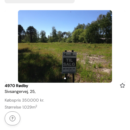
Item
4970 Rødby
Sivsangervej, 25,
1
of
Købspris 350.000 kr.
1
2
Størrelse 1.029m