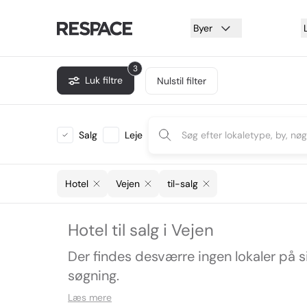
Byer
3
Luk filtre
Nulstil filter
Salg
Leje
Hotel
Vejen
til-salg
Hotel til salg i Vejen
Der findes desværre ingen lokaler på 
søgning.
Læs mere