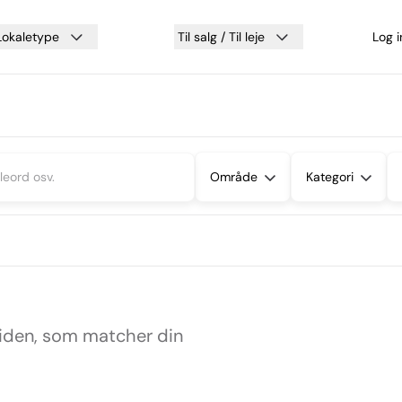
Lokaletype
Til salg / Til leje
Log 
Område
Kategori
siden, som matcher din