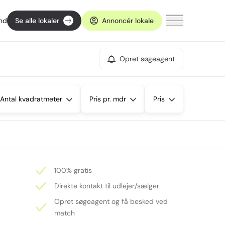
ind
Se alle lokaler
Annoncér lokale
Opret søgeagent
Antal kvadratmeter
Pris pr. mdr
Pris
100% gratis
Direkte kontakt til udlejer/sælger
Opret søgeagent og få besked ved
match