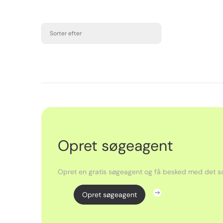
Sorter efter
Opret søgeagent
Opret en gratis søgeagent og få besked med det sa
Opret søgeagent