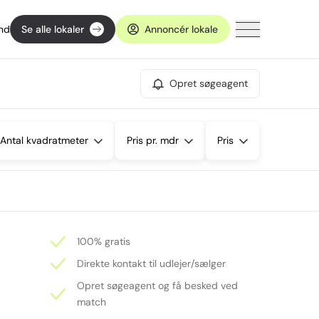
ind
Se alle lokaler
Annoncér lokale
Opret søgeagent
Antal kvadratmeter
Pris pr. mdr
Pris
100% gratis
Direkte kontakt til udlejer/sælger
Opret søgeagent og få besked ved
match