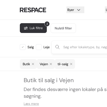
Byer
3
Luk filtre
Nulstil filter
Salg
Leje
Butik
Vejen
til-salg
Butik til salg i Vejen
Der findes desværre ingen lokaler på 
søgning.
Læs mere