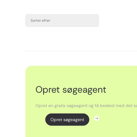
Sorter efter
Opret søgeagent
Opret en gratis søgeagent og få besked med det sa
Opret søgeagent