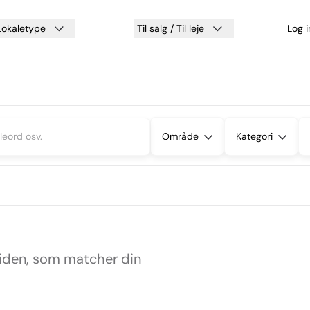
Lokaletype
Til salg / Til leje
Log 
Område
Kategori
siden, som matcher din