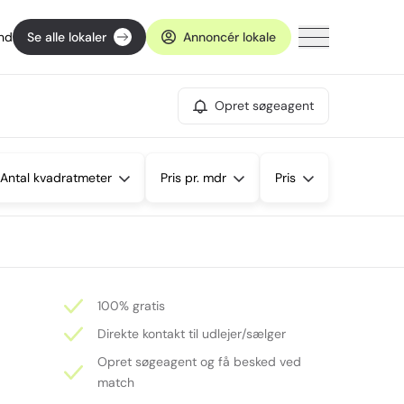
ind
Se alle lokaler
Annoncér lokale
Opret søgeagent
Antal kvadratmeter
Pris pr. mdr
Pris
100% gratis
Direkte kontakt til udlejer/sælger
Opret søgeagent og få besked ved
match