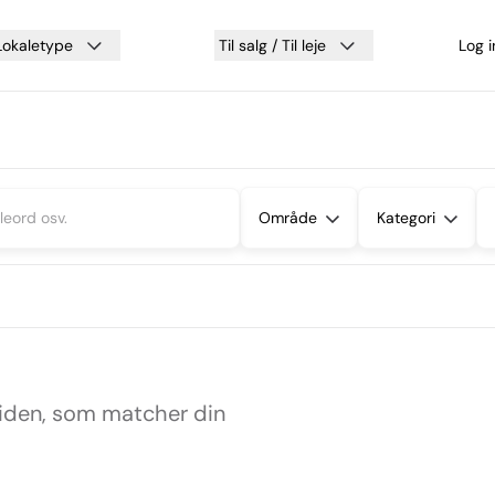
Lokaletype
Til salg / Til leje
Log 
Område
Kategori
siden, som matcher din