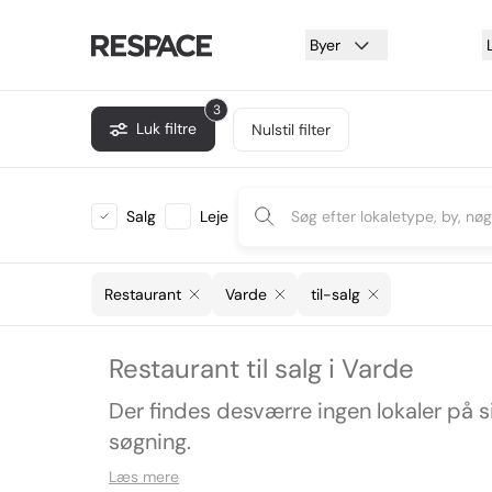
Byer
3
Luk filtre
Nulstil filter
Salg
Leje
Restaurant
Varde
til-salg
Restaurant til salg i Varde
Der findes desværre ingen lokaler på 
søgning.
Læs mere