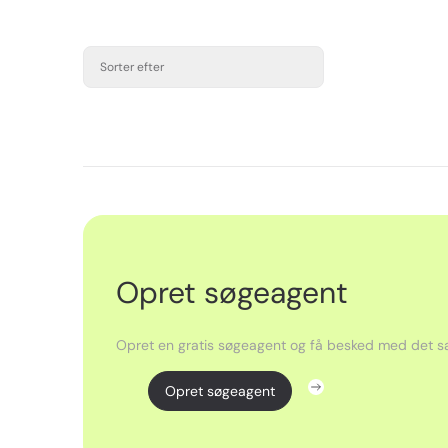
Sorter efter
Opret søgeagent
Opret en gratis søgeagent og få besked med det sa
Opret søgeagent