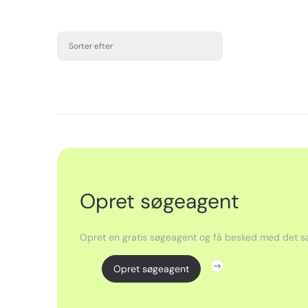
Sorter efter
Opret søgeagent
Opret en gratis søgeagent og få besked med det sa
Opret søgeagent