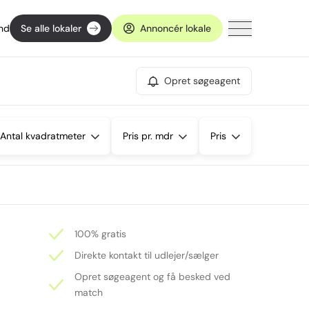
ind
Se alle lokaler
Annoncér lokale
Opret søgeagent
Antal kvadratmeter
Pris pr. mdr
Pris
100% gratis
Direkte kontakt til udlejer/sælger
Opret søgeagent og få besked ved
match