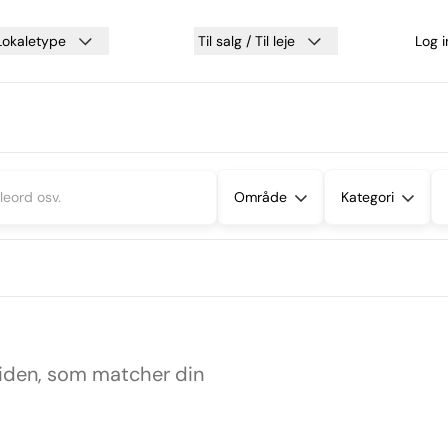
Lokaletype
Til salg / Til leje
Log 
Område
Kategori
siden, som matcher din