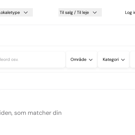
Lokaletype
Til salg / Til leje
Log 
Område
Kategori
siden, som matcher din