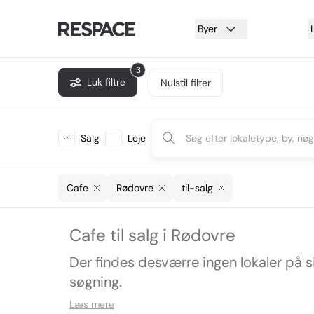
Byer
3
Luk filtre
Nulstil filter
Salg
Leje
Cafe
Rødovre
til-salg
Cafe til salg i Rødovre
Der findes desværre ingen lokaler på 
søgning.
Læs mere