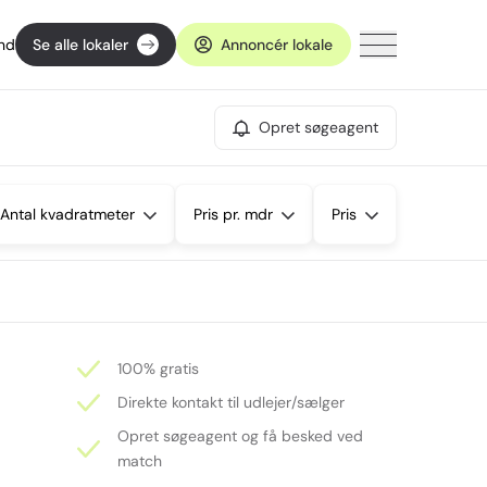
ind
Se alle lokaler
Annoncér lokale
Opret søgeagent
Antal kvadratmeter
Pris pr. mdr
Pris
100% gratis
Direkte kontakt til udlejer/sælger
Opret søgeagent og få besked ved
match