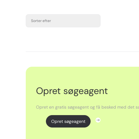
Sorter efter
Opret søgeagent
Opret en gratis søgeagent og få besked med det sa
Opret søgeagent