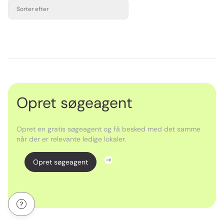
Sorter efter
Opret søgeagent
Opret en gratis søgeagent og få besked med det samme
når der er relevante ledige lokaler.
Opret søgeagent