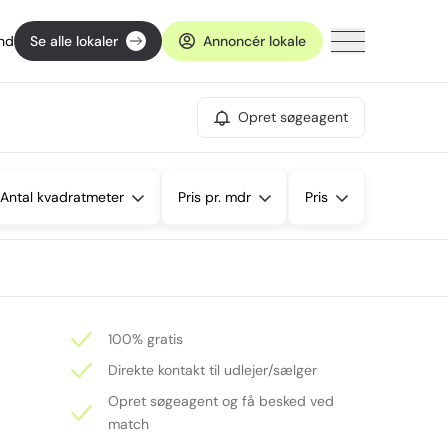
ind
Se alle lokaler
Annoncér lokale
Opret søgeagent
Antal kvadratmeter
Pris pr. mdr
Pris
100% gratis
Direkte kontakt til udlejer/sælger
Opret søgeagent og få besked ved
match