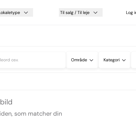
Lokaletype
Til salg / Til leje
Log 
Område
Kategori
bild
siden, som matcher din