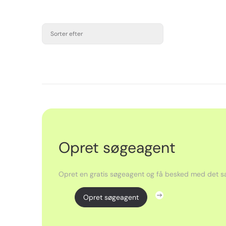
Sorter efter
Opret søgeagent
Opret en gratis søgeagent og få besked med det sa
Opret søgeagent