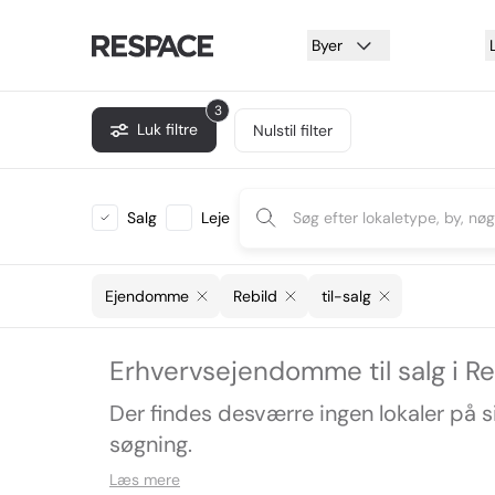
Byer
3
Luk filtre
Nulstil filter
Salg
Leje
Ejendomme
Rebild
til-salg
Erhvervsejendomme til salg i Re
Der findes desværre ingen lokaler på 
søgning.
Læs mere