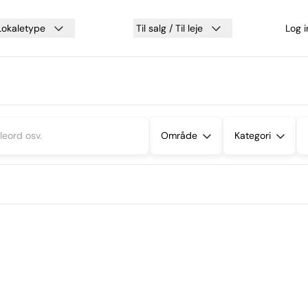
Lokaletype
Til salg / Til leje
Log 
Område
Kategori