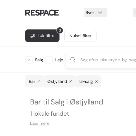
Byer
3
Luk filtre
Nulstil filter
Salg
Leje
Bar
Østjylland
til-salg
Bar til Salg i Østjylland
1 lokale fundet
Læs mere