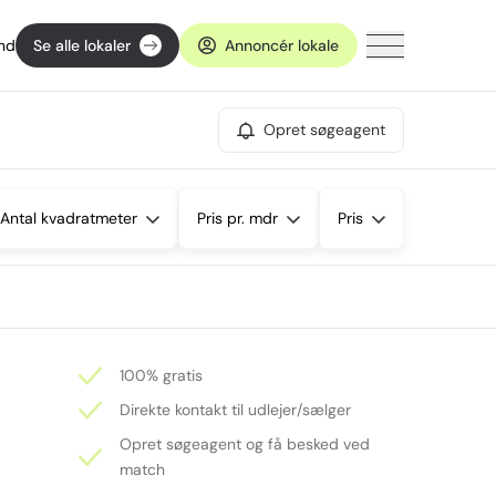
ind
Se alle lokaler
Annoncér lokale
Opret søgeagent
Antal kvadratmeter
Pris pr. mdr
Pris
100% gratis
Direkte kontakt til udlejer/sælger
Opret søgeagent og få besked ved
match