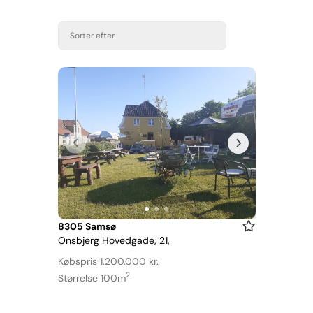
Sorter efter
Item
8305 Samsø
Onsbjerg Hovedgade, 21,
1
of
Købspris 1.200.000 kr.
3
2
Størrelse 100m