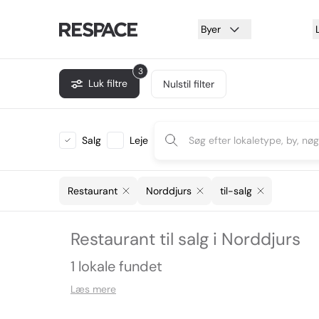
Byer
3
Luk filtre
Nulstil filter
Salg
Leje
Restaurant
Norddjurs
til-salg
Restaurant til salg i Norddjurs
1 lokale fundet
Læs mere