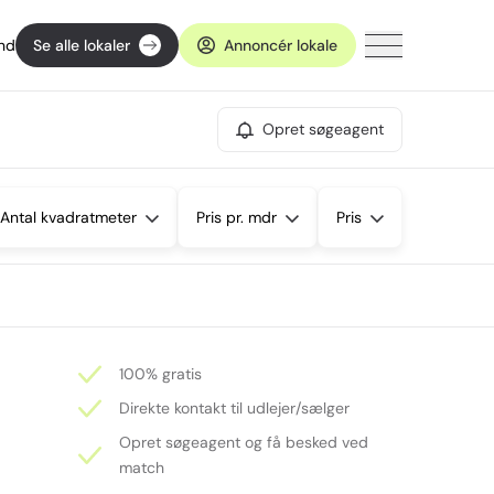
ind
Se alle lokaler
Annoncér lokale
Opret søgeagent
Antal kvadratmeter
Pris pr. mdr
Pris
100% gratis
Direkte kontakt til udlejer/sælger
Opret søgeagent og få besked ved
match