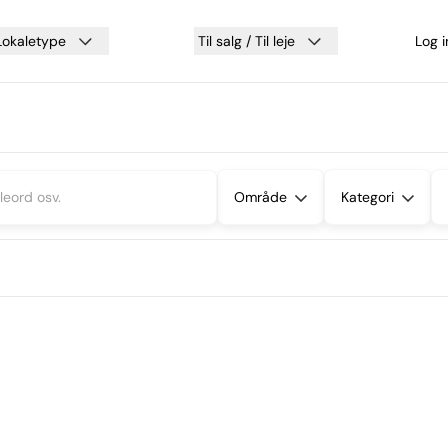
Lokaletype
Til salg / Til leje
Log 
Område
Kategori