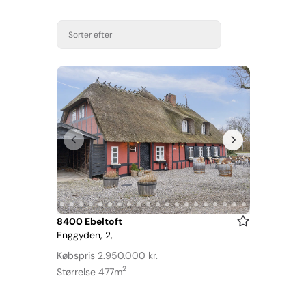
Sorter efter
Item
8400 Ebeltoft
Enggyden, 2,
1
of
Købspris 2.950.000 kr.
22
2
Størrelse 477m