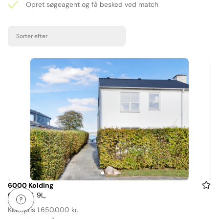
Opret søgeagent og få besked ved match
Sorter efter
Item
6000 Kolding
Gl. Tved, 9L,
1
of
Købspris 1.650.000 kr.