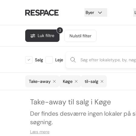
Byer
3
Luk filtre
Nulstil filter
Salg
Leje
Take-away
Køge
til-salg
Take-away til salg i Køge
Der findes desværre ingen lokaler på 
søgning.
Læs mere