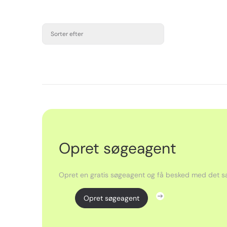
Sorter efter
Opret søgeagent
Opret en gratis søgeagent og få besked med det sa
Opret søgeagent