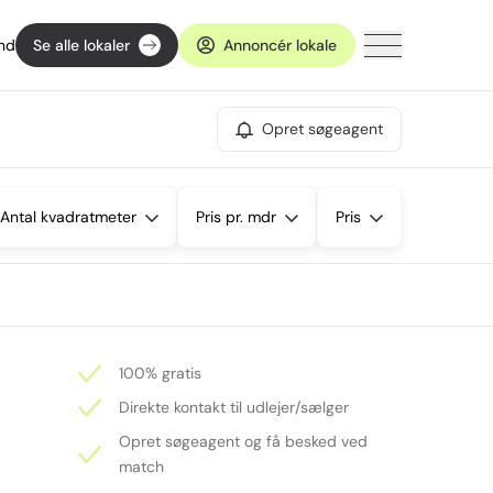
ind
Se alle lokaler
Annoncér lokale
Opret søgeagent
Antal kvadratmeter
Pris pr. mdr
Pris
100% gratis
Direkte kontakt til udlejer/sælger
Opret søgeagent og få besked ved
match