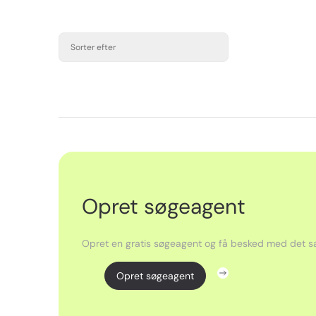
Sorter efter
Opret søgeagent
Opret en gratis søgeagent og få besked med det sa
Opret søgeagent