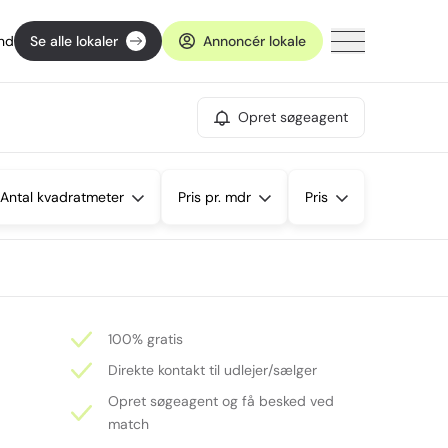
ind
Se alle lokaler
Annoncér lokale
Opret søgeagent
Antal kvadratmeter
Pris pr. mdr
Pris
100% gratis
Direkte kontakt til udlejer/sælger
Opret søgeagent og få besked ved
match