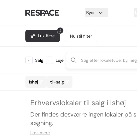
Byer
2
Luk filtre
Nulstil filter
Salg
Leje
Ishøj
til-salg
Erhvervslokaler til salg i Ishøj
Der findes desværre ingen lokaler på 
søgning.
Læs mere