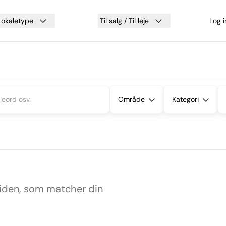
Lokaletype
Til salg / Til leje
Log 
Område
Kategori
siden, som matcher din