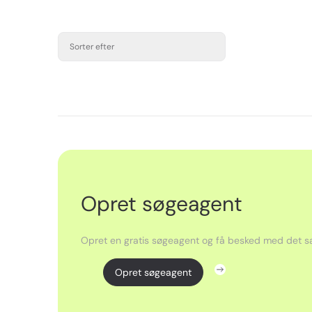
Sorter efter
Opret søgeagent
Opret en gratis søgeagent og få besked med det sa
Opret søgeagent