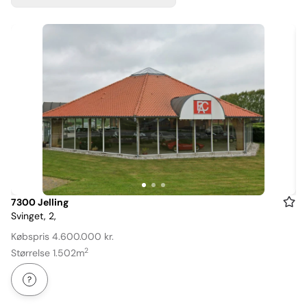
Item
7300 Jelling
Svinget, 2,
1
of
Købspris 4.600.000 kr.
3
2
Størrelse 1.502m