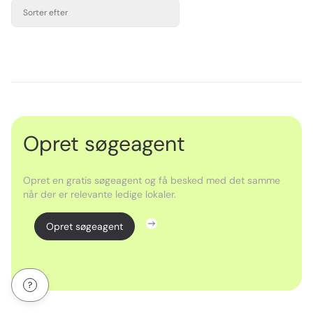
Sorter efter
Opret søgeagent
Opret en gratis søgeagent og få besked med det samme
når der er relevante ledige lokaler.
Opret søgeagent