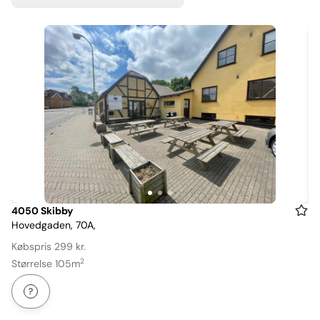
Item
4050 Skibby
Hovedgaden, 70A,
1
of
Købspris 299 kr.
3
2
Størrelse 105m