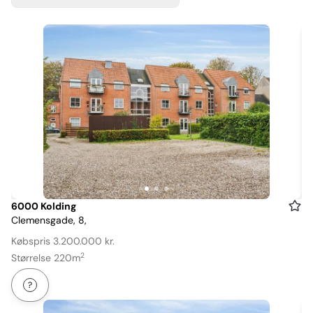
Item
6000 Kolding
Clemensgade, 8,
1
of
Købspris 3.200.000 kr.
3
2
Størrelse 220m