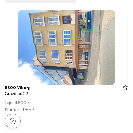
Item
8800 Viborg
Gravene, 22,
1
of
Leje: 11.800 kr.
3
2
Størrelse 176m