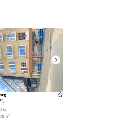
org
22,
0 kr.
2
176m