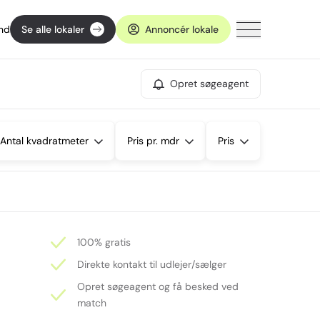
ind
Se alle lokaler
Annoncér lokale
Opret søgeagent
Antal kvadratmeter
Pris pr. mdr
Pris
100% gratis
Direkte kontakt til udlejer/sælger
Opret søgeagent og få besked ved
match