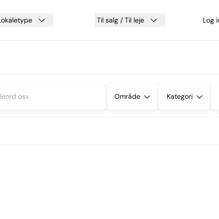
Lokaletype
Til salg / Til leje
Log 
Område
Kategori