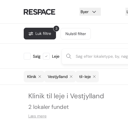
Byer
3
Luk filtre
Nulstil filter
Salg
Leje
Klinik
Vestjylland
til-leje
Klinik til leje i Vestjylland
2 lokaler fundet
Læs mere