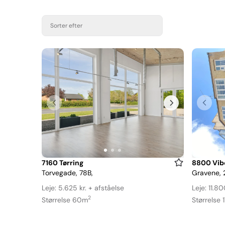
Sorter efter
Item
Item
7160 Tørring
8800 Vib
Torvegade, 78B,
Gravene, 
1
1
of
of
Leje: 5.625 kr. + afståelse
Leje: 11.80
3
3
2
Størrelse 60m
Størrelse 