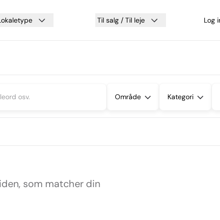
Lokaletype
Til salg / Til leje
Log 
Område
Kategori
siden, som matcher din