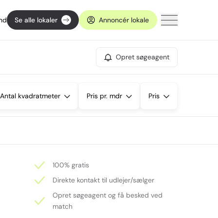
ind
Se alle lokaler
Annoncér lokale
Opret søgeagent
Antal kvadratmeter
Pris pr. mdr
Pris
100% gratis
Direkte kontakt til udlejer/sælger
Opret søgeagent og få besked ved
match