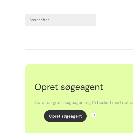
Sorter efter
Opret søgeagent
Opret en gratis søgeagent og få besked med det sa
Opret søgeagent