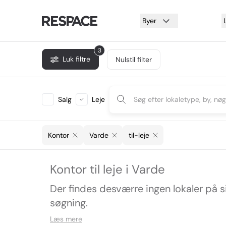
Byer
3
Luk filtre
Nulstil filter
Salg
Leje
Kontor
Varde
til-leje
Kontor til leje i Varde
Der findes desværre ingen lokaler på 
søgning.
Læs mere