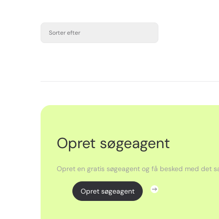
Sorter efter
Opret søgeagent
Opret en gratis søgeagent og få besked med det sa
Opret søgeagent