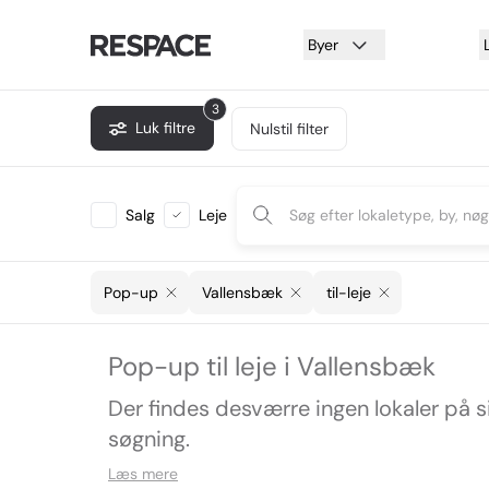
Byer
3
Luk filtre
Nulstil filter
Salg
Leje
Pop-up
Vallensbæk
til-leje
Pop-up til leje i Vallensbæk
Der findes desværre ingen lokaler på 
søgning.
Læs mere