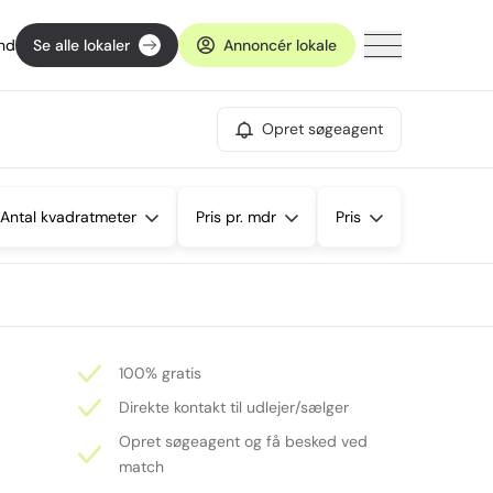
ind
Se alle lokaler
Annoncér lokale
Opret søgeagent
Antal kvadratmeter
Pris pr. mdr
Pris
100% gratis
Direkte kontakt til udlejer/sælger
Opret søgeagent og få besked ved
match