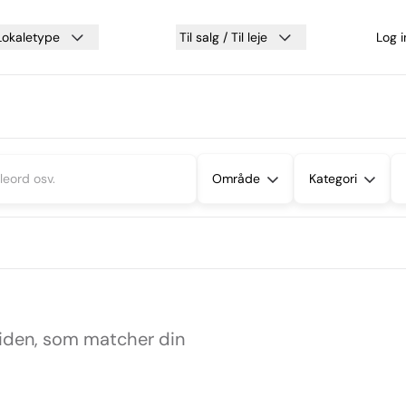
Lokaletype
Til salg / Til leje
Log 
Område
Kategori
siden, som matcher din