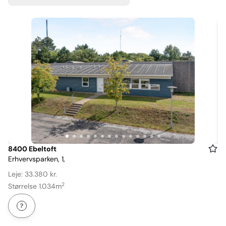
Item
8400 Ebeltoft
Erhvervsparken, 1,
1
of
Leje: 33.380 kr.
14
2
Størrelse 1.034m