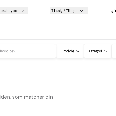
Lokaletype
Til salg / Til leje
Log 
Område
Kategori
siden, som matcher din