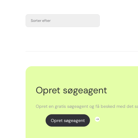
Sorter efter
Opret søgeagent
Opret en gratis søgeagent og få besked med det sa
Opret søgeagent