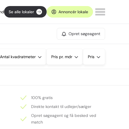
ind
Se alle lokaler
Annoncér lokale
Opret søgeagent
Antal kvadratmeter
Pris pr. mdr
Pris
100% gratis
Direkte kontakt til udlejer/sælger
Opret søgeagent og få besked ved
match