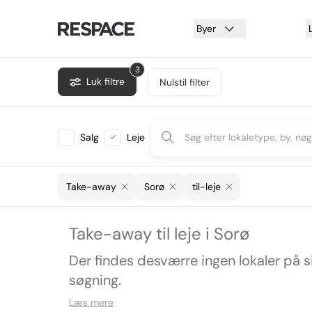
Byer
3
Luk filtre
Nulstil filter
Salg
Leje
Take-away
Sorø
til-leje
Take-away til leje i Sorø
Der findes desværre ingen lokaler på 
søgning.
Læs mere