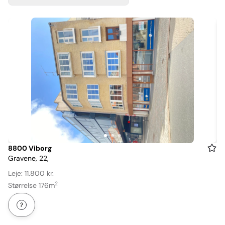
Item
8800 Viborg
Gravene, 22,
1
of
Leje: 11.800 kr.
3
2
Størrelse 176m