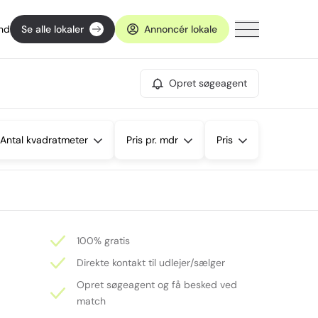
ind
Se alle lokaler
Annoncér lokale
Opret søgeagent
Antal kvadratmeter
Pris pr. mdr
Pris
100% gratis
Direkte kontakt til udlejer/sælger
Opret søgeagent og få besked ved
match