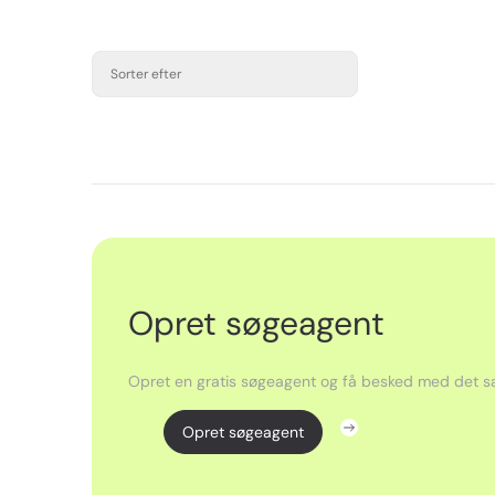
Sorter efter
Opret søgeagent
Opret en gratis søgeagent og få besked med det sa
Opret søgeagent