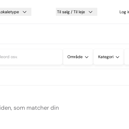
Lokaletype
Til salg / Til leje
Log 
Område
Kategori
siden, som matcher din