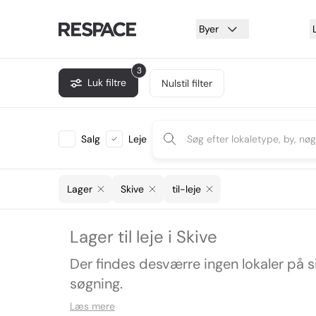
Byer
3
Luk filtre
Nulstil filter
Salg
Leje
Lager
Skive
til-leje
Lager til leje i Skive
Der findes desværre ingen lokaler på 
søgning.
Læs mere