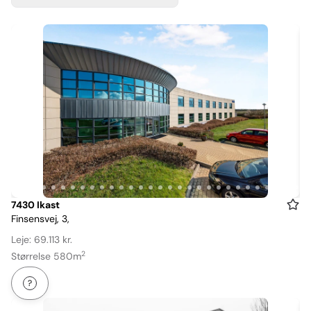
Item
7430 Ikast
Finsensvej, 3,
1
of
Leje: 69.113 kr.
30
2
Størrelse 580m