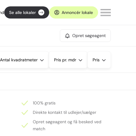
ind
Se alle lokaler
Annoncér lokale
Opret søgeagent
Antal kvadratmeter
Pris pr. mdr
Pris
100% gratis
Direkte kontakt til udlejer/sælger
Opret søgeagent og få besked ved
match