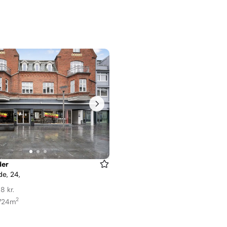
er
e, 24,
8 kr.
2
 724m