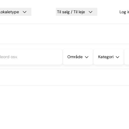
Lokaletype
Til salg / Til leje
Log 
Område
Kategori