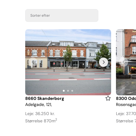
Sorter efter
Item
Item
8660 Skanderborg
8300 Odd
Adelgade, 121,
Rosensgad
1
1
of
of
Leje: 36.250 kr.
Leje: 37.70
3
3
2
Størrelse 870m
Størrelse