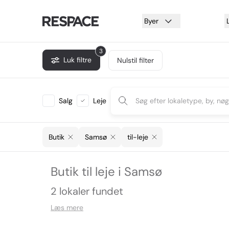
Byer
3
Luk filtre
Nulstil filter
Salg
Leje
Butik
Samsø
til-leje
Butik til leje i Samsø
2 lokaler fundet
Læs mere