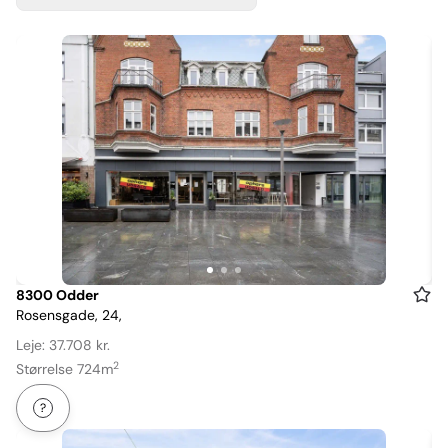
Item
8300 Odder
Rosensgade, 24,
1
of
Leje: 37.708 kr.
3
2
Størrelse 724m