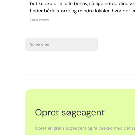
butikslokaler til alle behov, så lige netop dine ø
finder både større og mindre lokaler, hvor der e
Læs mere
Sorter efter
Opret søgeagent
Opret en gratis søgeagent og få besked med det sa