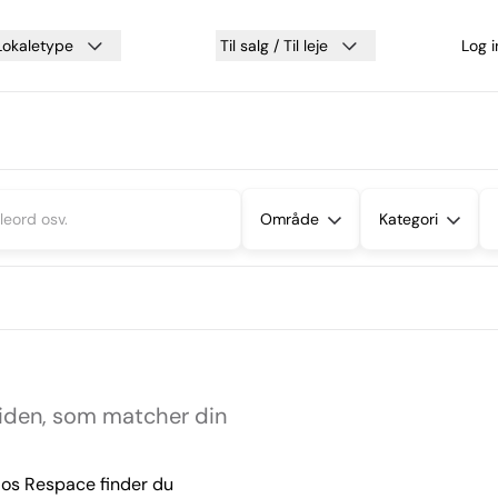
Lokaletype
Til salg / Til leje
Log 
Område
Kategori
siden, som matcher din
 Hos Respace finder du