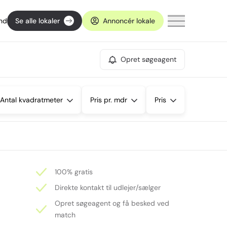
ind
Se alle lokaler
Annoncér lokale
Opret søgeagent
Antal kvadratmeter
Pris pr. mdr
Pris
100% gratis
Direkte kontakt til udlejer/sælger
Opret søgeagent og få besked ved
match