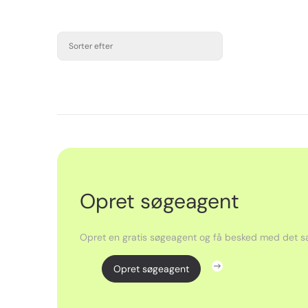
Sorter efter
Opret søgeagent
Opret en gratis søgeagent og få besked med det sa
Opret søgeagent