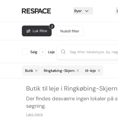
Byer
3
Luk filtre
Nulstil filter
Salg
Leje
Butik
Ringkøbing-Skjern
til-leje
Butik til leje i Ringkøbing-Skjern
Der findes desværre ingen lokaler på 
søgning.
Læs mere