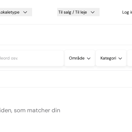
Lokaletype
Til salg / Til leje
Log 
Område
Kategori
siden, som matcher din