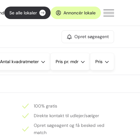
ind
Se alle lokaler
Annoncér lokale
Opret søgeagent
Antal kvadratmeter
Pris pr. mdr
Pris
100% gratis
Direkte kontakt til udlejer/sælger
Opret søgeagent og få besked ved
match