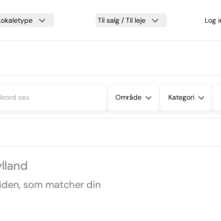
Lokaletype
Til salg / Til leje
Log 
Område
Kategori
ylland
siden, som matcher din