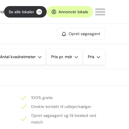
ind
Se alle lokaler
Annoncér lokale
Opret søgeagent
Antal kvadratmeter
Pris pr. mdr
Pris
100% gratis
Direkte kontakt til udlejer/sælger
Opret søgeagent og få besked ved
match