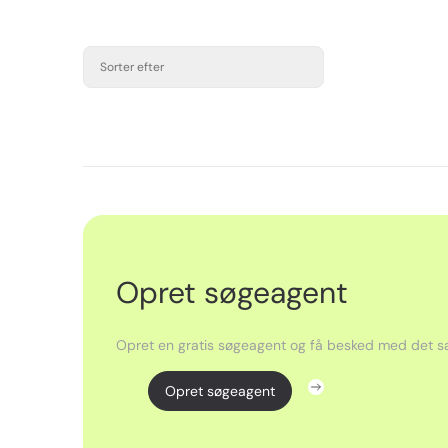
Sorter efter
Opret søgeagent
Opret en gratis søgeagent og få besked med det sa
Opret søgeagent