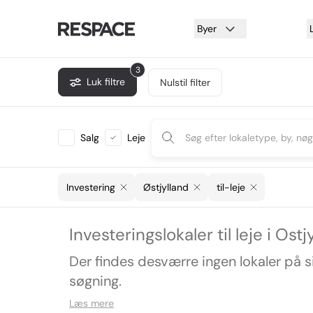
Byer
3
Luk filtre
Nulstil filter
Salg
Leje
Investering
Østjylland
til-leje
Investeringslokaler til leje i Ostj
Der findes desværre ingen lokaler på 
søgning.
Læs mere