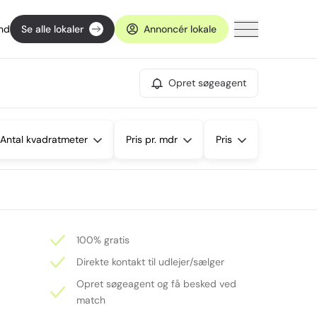
ind
Se alle lokaler
Annoncér lokale
Opret søgeagent
Antal kvadratmeter
Pris pr. mdr
Pris
100% gratis
Direkte kontakt til udlejer/sælger
Opret søgeagent og få besked ved
match