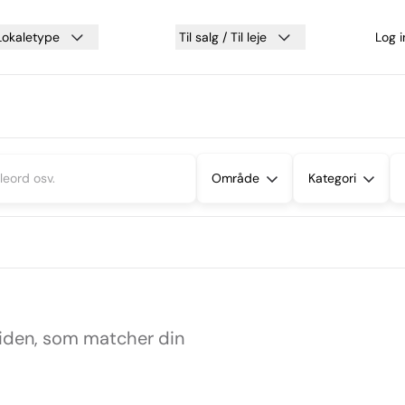
Lokaletype
Til salg / Til leje
Log 
Område
Kategori
siden, som matcher din