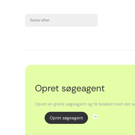
Sorter efter
Opret søgeagent
Opret en gratis søgeagent og få besked med det sa
Opret søgeagent