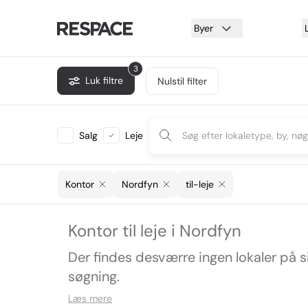
Byer
3
Luk filtre
Nulstil filter
Salg
Leje
Kontor
Nordfyn
til-leje
Kontor til leje i Nordfyn
Der findes desværre ingen lokaler på 
søgning.
Læs mere