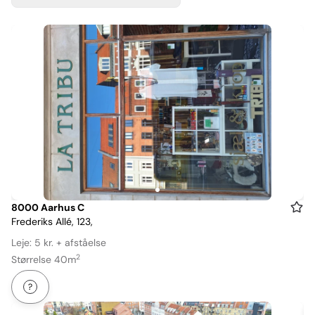
Item
8000 Aarhus C
Frederiks Allé, 123,
1
of
Leje: 5 kr. + afståelse
1
2
Størrelse 40m