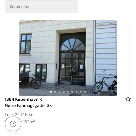
Sorter efter
Item
1364 København K
Nørre Farimagsgade, 37,
1
of
Leje: 21.448 kr.
9
2
Størrelse 132m