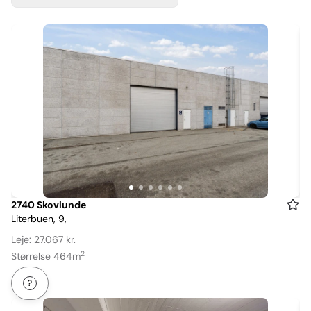
Item
2740 Skovlunde
Literbuen, 9,
1
of
Leje: 27.067 kr.
6
2
Størrelse 464m