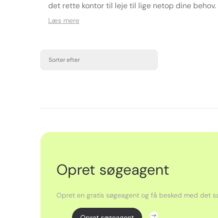
det rette kontor til leje til lige netop dine behov.
Læs mere
Sorter efter
Opret søgeagent
Opret en gratis søgeagent og få besked med det sa
Opret søgeagent