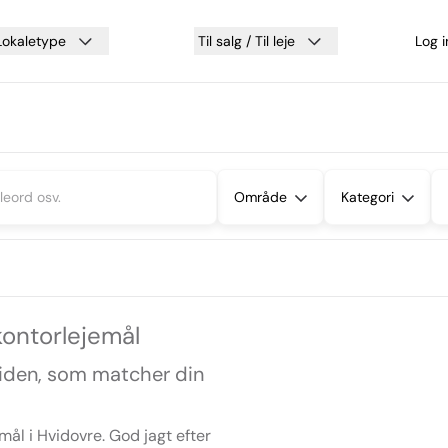
Lokaletype
Til salg / Til leje
Log 
Område
Kategori
 kontorlejemål
siden, som matcher din
mål i Hvidovre. God jagt efter