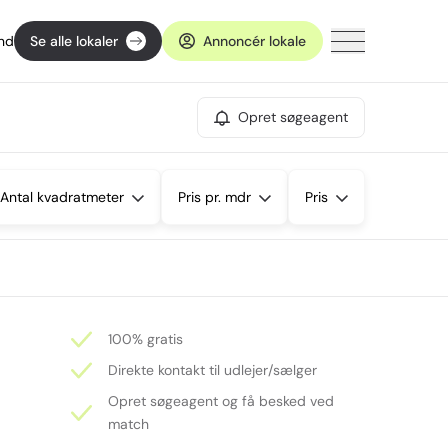
ind
Se alle lokaler
Annoncér lokale
Opret søgeagent
Antal kvadratmeter
Pris pr. mdr
Pris
100% gratis
Direkte kontakt til udlejer/sælger
Opret søgeagent og få besked ved
match