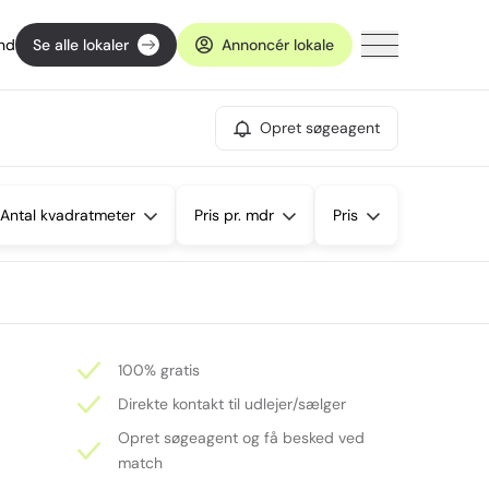
ind
Se alle lokaler
Annoncér lokale
Opret søgeagent
Antal kvadratmeter
Pris pr. mdr
Pris
100% gratis
Direkte kontakt til udlejer/sælger
Opret søgeagent og få besked ved
match