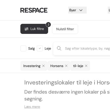
Byer
3
Luk filtre
Nulstil filter
Salg
Leje
Investering
Horsens
til-leje
Investeringslokaler til leje i Hor
Der findes desværre ingen lokaler på 
søgning.
Læs mere