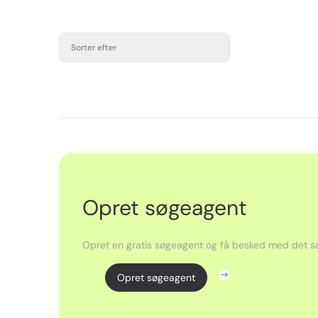
Sorter efter
Opret søgeagent
Opret en gratis søgeagent og få besked med det sa
Opret søgeagent