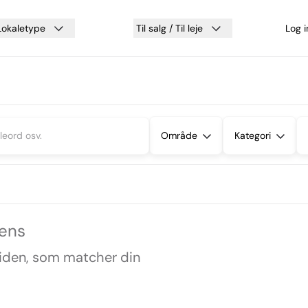
Lokaletype
Til salg / Til leje
Log 
Område
Kategori
sens
siden, som matcher din