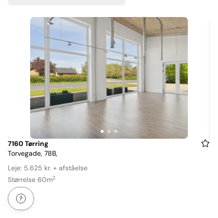
Item
7160 Tørring
Torvegade, 78B,
1
of
Leje: 5.625 kr. + afståelse
3
2
Størrelse 60m