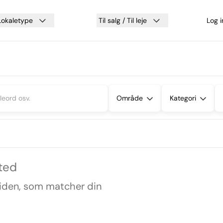
Lokaletype
Til salg / Til leje
Log 
Område
Kategori
sted
siden, som matcher din