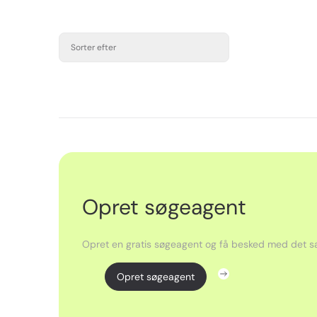
Sorter efter
Opret søgeagent
Opret en gratis søgeagent og få besked med det sa
Opret søgeagent