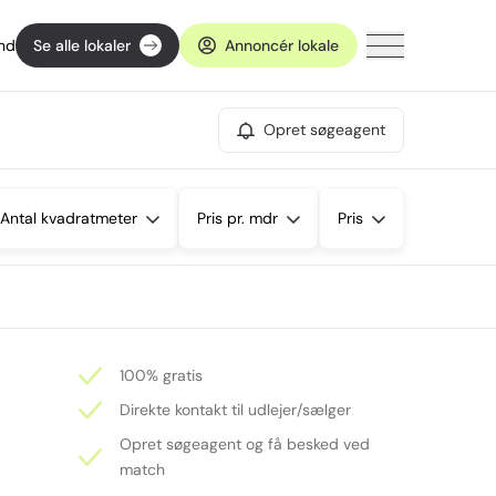
ind
Se alle lokaler
Annoncér lokale
Opret søgeagent
Antal kvadratmeter
Pris pr. mdr
Pris
100% gratis
Direkte kontakt til udlejer/sælger
Opret søgeagent og få besked ved
match