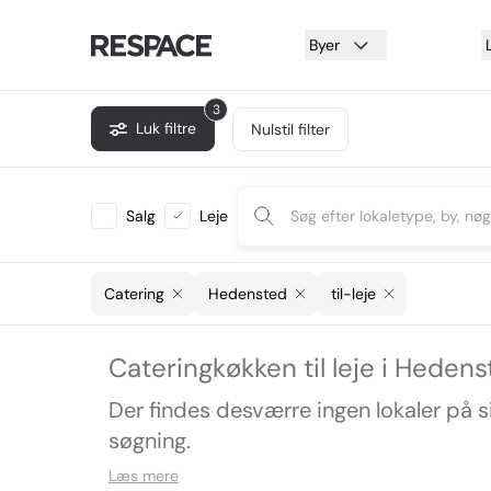
Byer
3
Luk filtre
Nulstil filter
Salg
Leje
Catering
Hedensted
til-leje
Cateringkøkken til leje i Heden
Der findes desværre ingen lokaler på 
søgning.
Læs mere