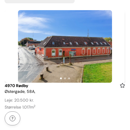
Item
4970 Rødby
Østergade, 58A,
1
of
Leje: 20.500 kr.
3
2
Størrelse 1.017m