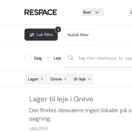
Byer
3
Luk filtre
Nulstil filter
Salg
Leje
Lager
Greve
til-leje
Lager til leje i Greve
Der findes desværre ingen lokaler på 
søgning.
Læs mere