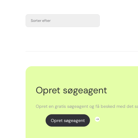
Sorter efter
Opret søgeagent
Opret en gratis søgeagent og få besked med det sa
Opret søgeagent