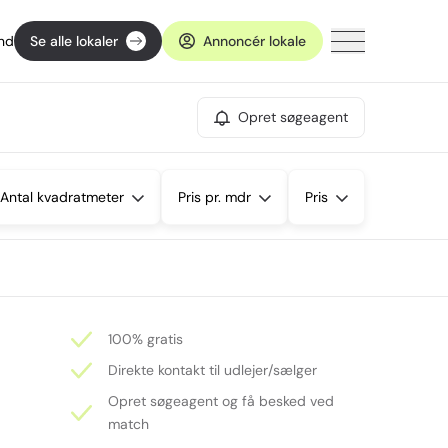
ind
Se alle lokaler
Annoncér lokale
Opret søgeagent
Antal kvadratmeter
Pris pr. mdr
Pris
100% gratis
Direkte kontakt til udlejer/sælger
Opret søgeagent og få besked ved
match