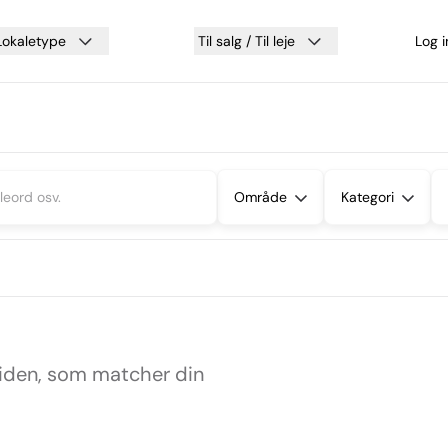
Lokaletype
Til salg / Til leje
Log 
Område
Kategori
siden, som matcher din