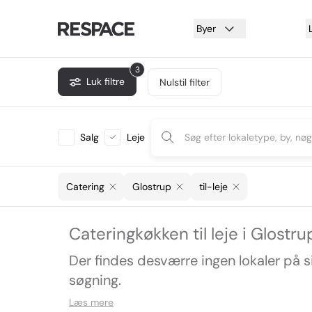
Byer
3
Luk filtre
Nulstil filter
Salg
Leje
Catering
Glostrup
til-leje
Cateringkøkken til leje i Glostru
Der findes desværre ingen lokaler på 
søgning.
Læs mere