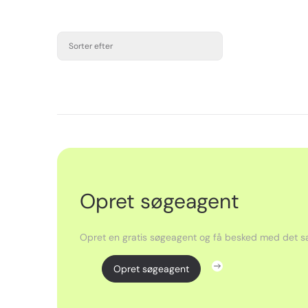
Sorter efter
Opret søgeagent
Opret en gratis søgeagent og få besked med det sa
Opret søgeagent