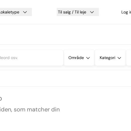
Lokaletype
Til salg / Til leje
Log 
Område
Kategori
p
siden, som matcher din