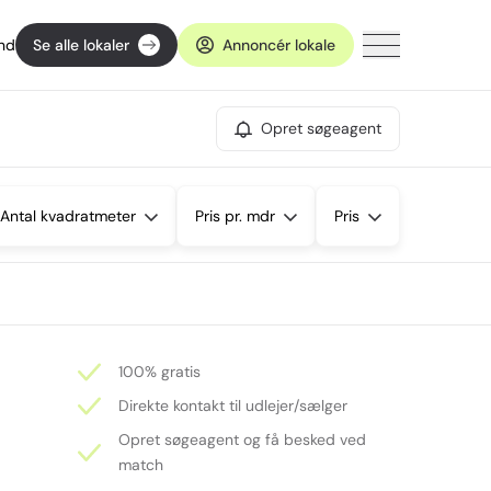
ind
Se alle lokaler
Annoncér lokale
Opret søgeagent
Antal kvadratmeter
Pris pr. mdr
Pris
100% gratis
Direkte kontakt til udlejer/sælger
Opret søgeagent og få besked ved
match