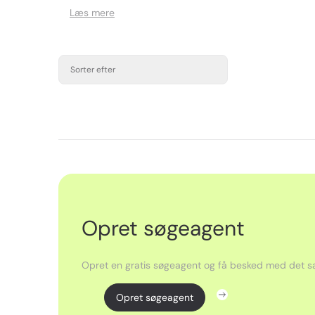
Læs mere
Sorter efter
Opret søgeagent
Opret en gratis søgeagent og få besked med det sa
Opret søgeagent