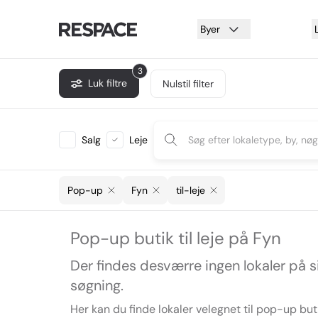
Byer
3
Luk filtre
Nulstil filter
Salg
Leje
Pop-up
Fyn
til-leje
Pop-up butik til leje på Fyn
Der findes desværre ingen lokaler på 
søgning.
Her kan du finde lokaler velegnet til pop-up but