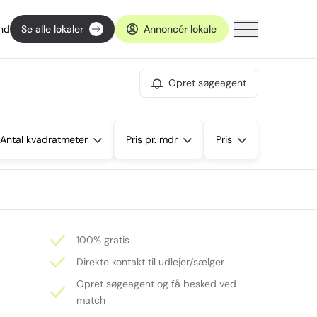
ind
Se alle lokaler
Annoncér lokale
Opret søgeagent
Antal kvadratmeter
Pris pr. mdr
Pris
100% gratis
Direkte kontakt til udlejer/sælger
Opret søgeagent og få besked ved
match