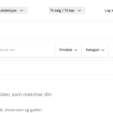
Lokaletype
Til salg / Til leje
Log 
Område
Kategori
siden, som matcher din
ik, showroom og galleri.